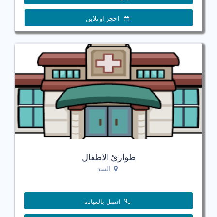
احجز اونلاين
طوارئ الاطفال
السد
اتصل بالعيادة