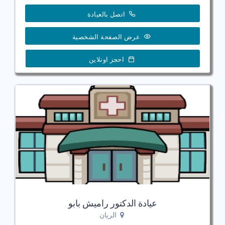
اتصل بالعيادة
عرض الصفحة الشخصية
احجز اونلاين
عيادة الدكتور راميش بابو
الريان