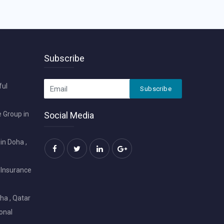
Subscribe
ful
Subscribe
 Group in
Social Media
in Doha ,
 Insurance
ha , Qatar
onal