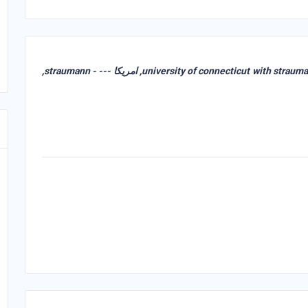
--- - university of connecticut, امريكا --- - university of connecticut with straumann company, امريكا --- - straumann,