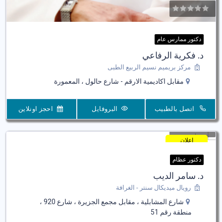
دكتور ممارس عام
د. فكرية الرفاعي
مركز بريميم نسيم الربيع الطبى
مقابل اكاديمية الارقم - شارع حالول ، المعمورة
اتصل بالطبيب
البروفايل
احجز اونلاين
اعلان
دكتور عظام
د. سامر الديب
رويال ميديكال سنتر - الغرافة
شارع المشابلية ، مقابل مجمع الجزيرة ، شارع 920 ،
منطقة رقم 51