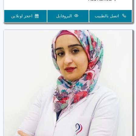
اتصل بالطبيب
البروفايل
احجز اونلاين