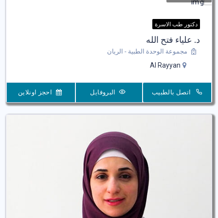
دكتور طب الاسرة
د. علياء فتح الله
مجموعة الوحدة الطبية - الريان
Al Rayyan
اتصل بالطبيب
البروفايل
احجز اونلاين