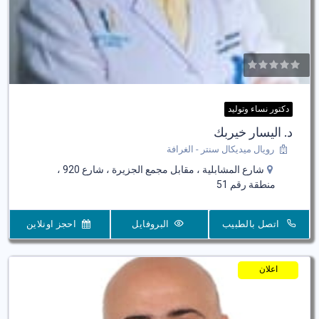
دكتور نساء وتوليد
د. اليسار خيربك
رويال ميديكال سنتر - الغرافة
شارع المشابلية ، مقابل مجمع الجزيرة ، شارع 920 ،
منطقة رقم 51
اتصل بالطبيب
البروفايل
احجز اونلاين
اعلان