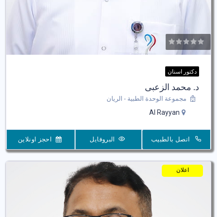
دكتور اسنان
د. محمد الزعبى
مجموعة الوحدة الطبية - الريان
Al Rayyan
اتصل بالطبيب
البروفايل
احجز اونلاين
اعلان