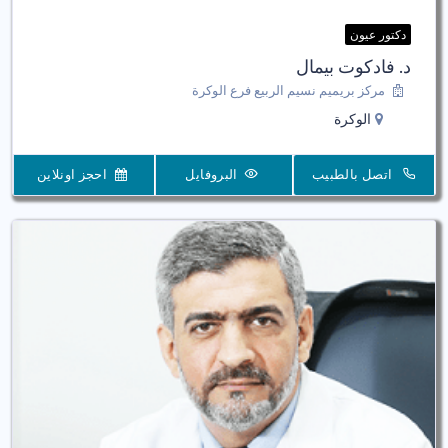
دكتور عيون
د. فادكوت بيمال
مركز بريميم نسيم الربيع فرع الوكرة
الوكرة
اتصل بالطبيب
البروفايل
احجز اونلاين