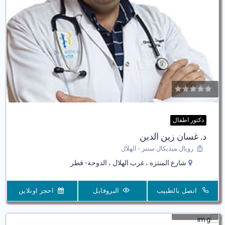
دكتور اطفال
د. غسان زين الدين
رويال ميديكال سنتر - الهلال
شارع المنتزه ، غرب الهلال ، الدوحة- قطر
اتصل بالطبيب
البروفايل
احجز اونلاين