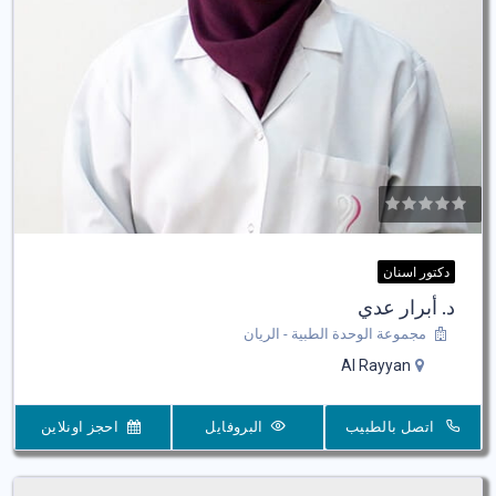
دكتور اسنان
د. أبرار عدي
مجموعة الوحدة الطبية - الريان
Al Rayyan
اتصل بالطبيب
البروفايل
احجز اونلاين