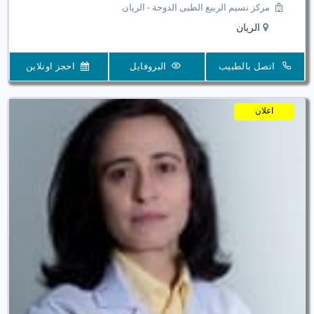
مركز نسيم الربيع الطبى الدوحة - الريان
الريان
اتصل بالطبيب
البروفايل
احجز اونلاين
اعلان