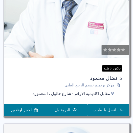
دكتور باطنة
د. نضال محمود
مركز بريميم نسيم الربيع الطبى
مقابل اكاديمية الارقم - شارع حالول ، المعمورة
اتصل بالطبيب
البروفايل
احجز اونلاين