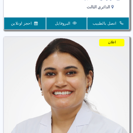
الدائري الثالث
اتصل بالطبيب
البروفايل
احجز اونلاين
اعلان