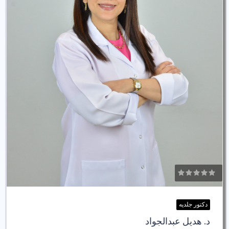
دكتور جلديه
د. هديل عبدالجواد