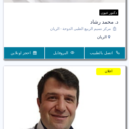
دكتور عيون
د. محمد رشاد
مركز نسيم الربيع الطبى الدوحة - الريان
الريان
اتصل بالطبيب
البروفايل
احجز اونلاين
اعلان