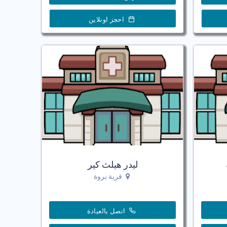
احجز اونلاين
ليدر هيلث كير
قرية بروة
اتصل بالعيادة